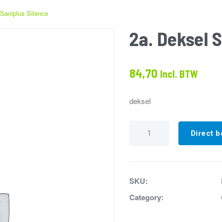
 Saniplus Silence
2a. Deksel 
84,70
Incl. BTW
deksel
2a.
Deksel
Direct b
Saniplus
Silence
aantal
SKU:
Category: