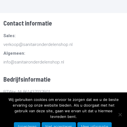
Contact informatie
Sales:
verkoop@sanitaironderdelenshop.nl
Algemeen:
info@sanitaironderdelenshop.nl
Bedrijfsinformatie
BTWnr: NL861437032B01
Wij gebruiken cookies om ervoor te zorgen dat we u de beste
KvKnr: 78527112
ervaring op onze website bieden. Als u doorgaat met het
gebruik van deze site, gaan we ervan uit dat u hiermee
tevreden bent.
Copyright
2026
Sanitaironderdelenshop.nl
-
Retourneren -
Bestellen en bezorgen -
Algemene voorwaarden
-
Sitemap
-
Accepteren
Niet accepteren
Meer informatie