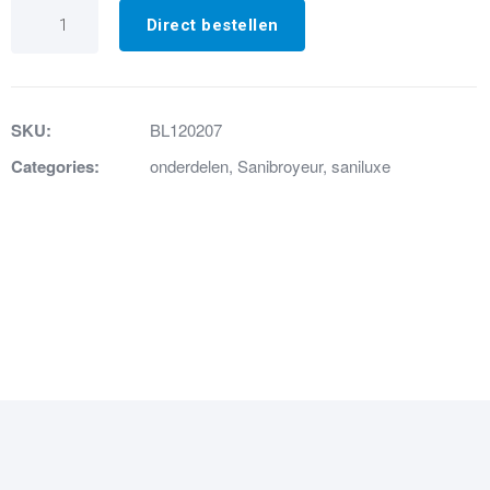
62.
Isolatiering
Direct bestellen
deksel
zeefkorf
aantal
SKU:
BL120207
Categories:
onderdelen
,
Sanibroyeur
,
saniluxe