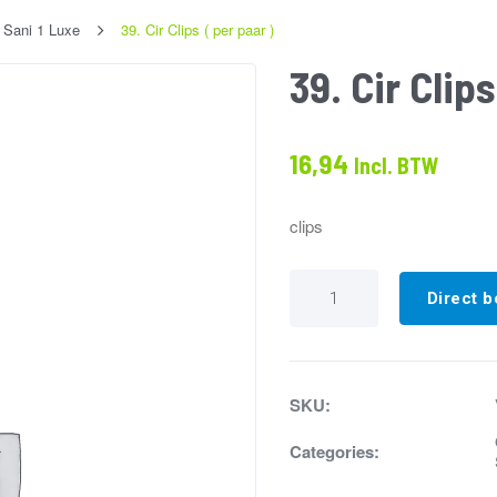
Sani 1 Luxe
39. Cir Clips ( per paar )
39. Cir Clips
16,94
Incl. BTW
clips
39.
Cir
Direct b
Clips
(
per
paar
)
SKU:
aantal
Categories: