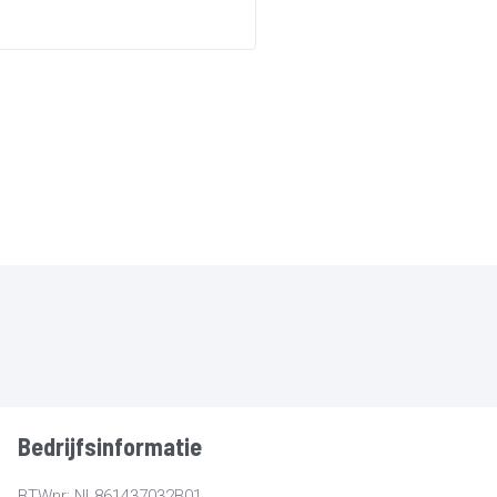
Bedrijfsinformatie
BTWnr: NL861437032B01