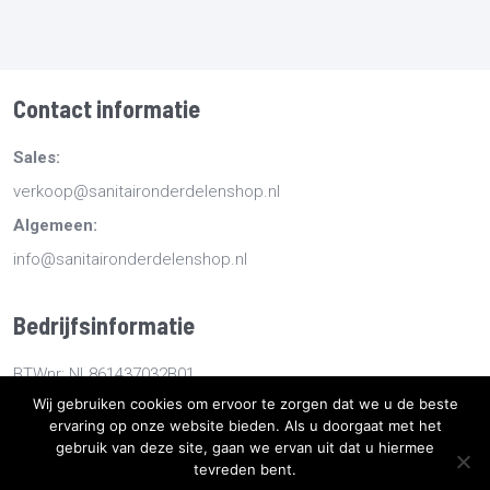
Contact informatie
Sales:
verkoop@sanitaironderdelenshop.nl
Algemeen:
info@sanitaironderdelenshop.nl
Bedrijfsinformatie
BTWnr: NL861437032B01
Wij gebruiken cookies om ervoor te zorgen dat we u de beste
KvKnr: 78527112
ervaring op onze website bieden. Als u doorgaat met het
gebruik van deze site, gaan we ervan uit dat u hiermee
tevreden bent.
Copyright
2026
Sanitaironderdelenshop.nl
-
Retourneren -