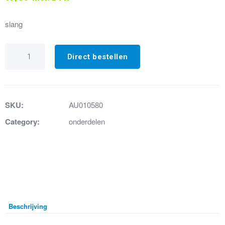
slang
29.
Afvoerslang/
Direct bestellen
knie
luxe
23/23
aantal
SKU:
AU010580
Category:
onderdelen
Beschrijving