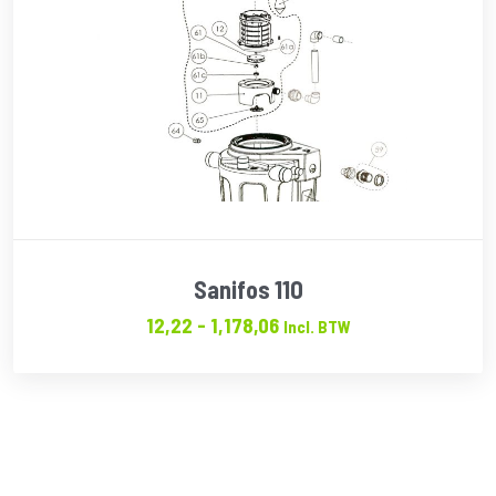
Sanifos 110
Prijsklasse:
12,22
-
1,178,06
Incl. BTW
€12.22
tot
€1,178.06