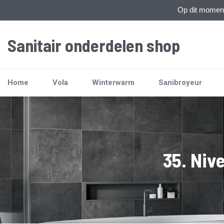
Op dit moment 
Sanitair onderdelen shop
Home
Vola
Winterwarm
Sanibroyeur
35. Niv