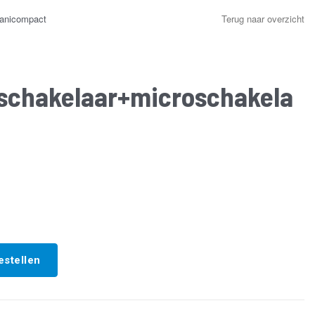
sanicompact
Terug naar overzicht
schakelaar+microschakela
roschakelaar
estellen