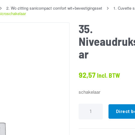
2. Wc-zitting sanicompact comfort wit+bevestigingsset
1. Cuvette 
icroschakelaar
35.
Niveaudruk
ar
92,57
Incl. BTW
schakelaar
35.
Niveaudrukschakelaar+mic
Direct b
aantal