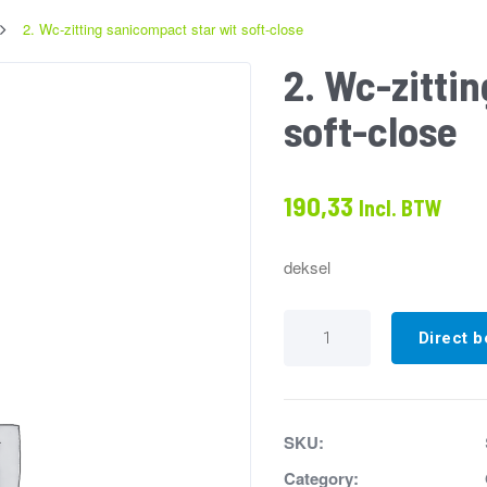
2. Wc-zitting sanicompact star wit soft-close
2. Wc-zitti
soft-close
190,33
Incl. BTW
deksel
2.
Wc-
Direct b
zitting
sanicompact
star
wit
soft-
SKU:
close
aantal
Category: