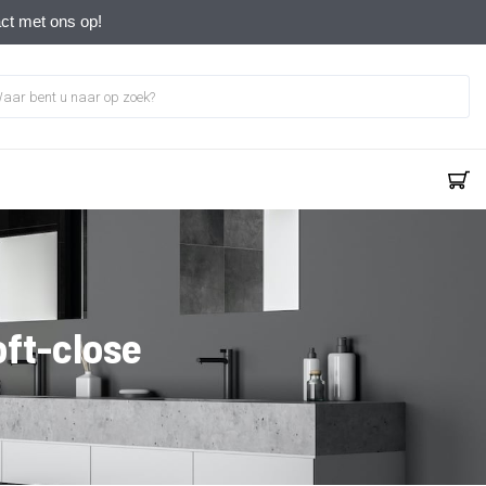
act met ons op!
oft-close