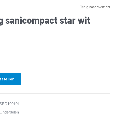
Terug naar overzicht
ng sanicompact star wit
estellen
SED100101
Onderdelen