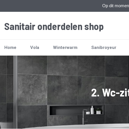
Op dit moment 
Sanitair onderdelen shop
Home
Vola
Winterwarm
Sanibroyeur
2. Wc-zi