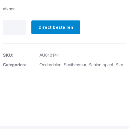
afvoer
19a.
Afvoersifon
Direct bestellen
compleet
compact
star
aantal
SKU:
AU010141
Categories:
Onderdelen
,
Sanibroyeur
,
Sanicompact
,
Star