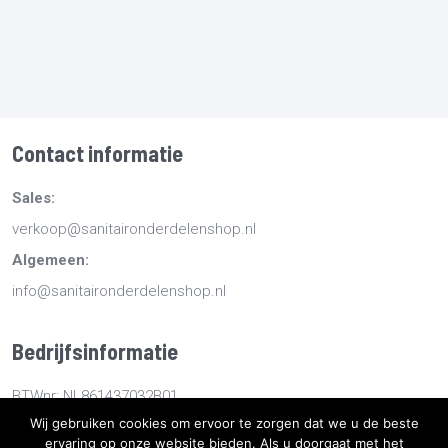
Contact informatie
Sales:
verkoop@sanitaironderdelenshop.nl
Algemeen:
info@sanitaironderdelenshop.nl
Bedrijfsinformatie
BTWnr: NL861437032B01
Wij gebruiken cookies om ervoor te zorgen dat we u de beste
KvKnr: 78527112
ervaring op onze website bieden. Als u doorgaat met het