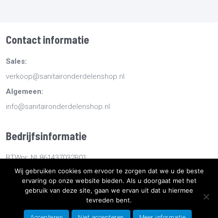
Contact informatie
Sales:
verkoop@sanitaironderdelenshop.nl
Algemeen:
info@sanitaironderdelenshop.nl
Bedrijfsinformatie
BTWnr: NL861437032B01
Wij gebruiken cookies om ervoor te zorgen dat we u de beste
KvKnr: 78527112
ervaring op onze website bieden. Als u doorgaat met het
gebruik van deze site, gaan we ervan uit dat u hiermee
tevreden bent.
Copyright
2026
Sanitaironderdelenshop.nl
-
Retourneren -
Bestellen en bezorgen -
Algemene voorwaarden
-
Sitemap
-
Accepteren
Niet accepteren
Meer informatie