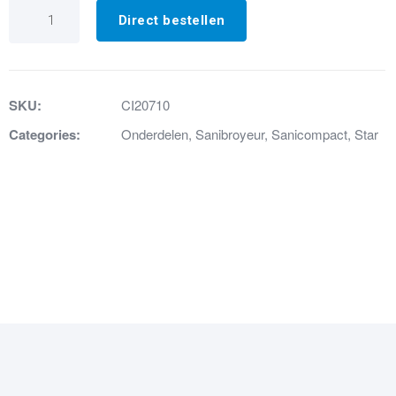
1.
Cuvette
Direct bestellen
sanicompact
star
wit
aantal
SKU:
CI20710
Categories:
Onderdelen
,
Sanibroyeur
,
Sanicompact
,
Star