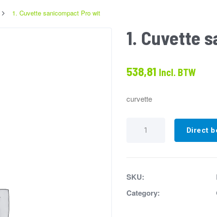
1. Cuvette sanicompact Pro wit
1. Cuvette 
538,81
Incl. BTW
curvette
1.
Cuvette
Direct b
sanicompact
Pro
wit
aantal
SKU:
Category: