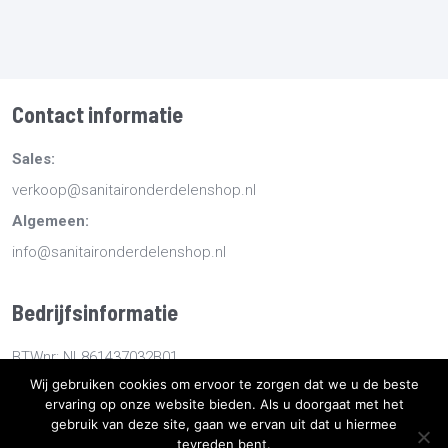
Contact informatie
Sales:
verkoop@sanitaironderdelenshop.nl
Algemeen:
info@sanitaironderdelenshop.nl
Bedrijfsinformatie
BTWnr: NL861437032B01
Wij gebruiken cookies om ervoor te zorgen dat we u de beste
KvKnr: 78527112
ervaring op onze website bieden. Als u doorgaat met het
gebruik van deze site, gaan we ervan uit dat u hiermee
tevreden bent.
Copyright
2026
Sanitaironderdelenshop.nl
-
Retourneren -