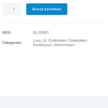
22.
Afvoersifon
Direct bestellen
sanicompact
aantal
SKU:
BL120931
Luxe
,
LV
,
Onderdelen
,
Onderdelen
,
Categories:
Sanibroyeur
,
Sanicompact