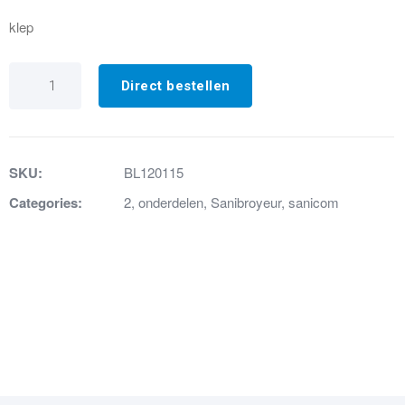
klep
46.
Terugslagklephouder
Direct bestellen
CM1/R2
aantal
SKU:
BL120115
Categories:
2
,
onderdelen
,
Sanibroyeur
,
sanicom