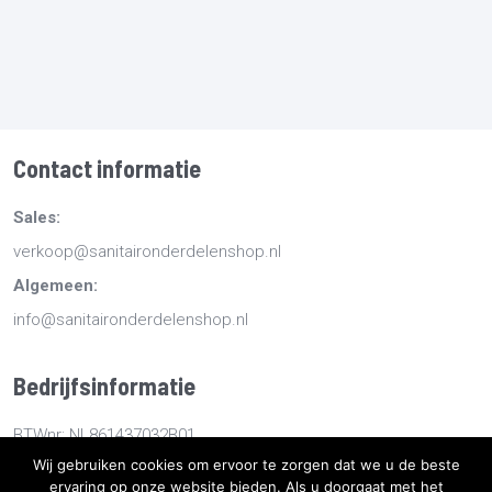
Contact informatie
Sales:
verkoop@sanitaironderdelenshop.nl
Algemeen:
info@sanitaironderdelenshop.nl
Bedrijfsinformatie
BTWnr: NL861437032B01
Wij gebruiken cookies om ervoor te zorgen dat we u de beste
KvKnr: 78527112
ervaring op onze website bieden. Als u doorgaat met het