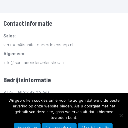
Contact informatie
Sales:
verkoop@sanitaironderdelenshop.nl
Algemeen:
info@sanitaironderdelenshop.nl
Bedrijfsinformatie
BTWnr: NL861437032B01
Wij gebruiken cookies om ervoor te zorgen dat we u de beste
KvKnr: 78527112
ervaring op onze website bieden. Als u doorgaat met het
gebruik van deze site, gaan we ervan uit dat u hiermee
tevreden bent.
Copyright
2026
Sanitaironderdelenshop.nl
-
Retourneren -
Bestellen en bezorgen -
Algemene voorwaarden
-
Sitemap
-
Accepteren
Niet accepteren
Meer informatie