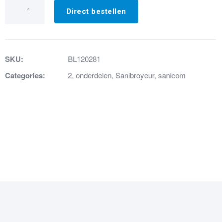
45.
Terugslagklep
Direct bestellen
R/COM
aantal
SKU:
BL120281
Categories:
2
,
onderdelen
,
Sanibroyeur
,
sanicom