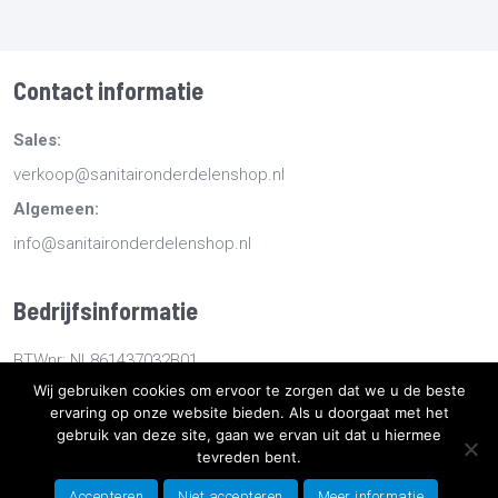
Contact informatie
Sales:
verkoop@sanitaironderdelenshop.nl
Algemeen:
info@sanitaironderdelenshop.nl
Bedrijfsinformatie
BTWnr: NL861437032B01
Wij gebruiken cookies om ervoor te zorgen dat we u de beste
KvKnr: 78527112
ervaring op onze website bieden. Als u doorgaat met het
gebruik van deze site, gaan we ervan uit dat u hiermee
tevreden bent.
Copyright
2026
Sanitaironderdelenshop.nl
-
Retourneren -
Bestellen en bezorgen -
Algemene voorwaarden
-
Sitemap
-
Accepteren
Niet accepteren
Meer informatie