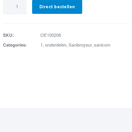
7.
Wormklem
Direct bestellen
40-
60
aantal
SKU:
OE100206
Categories:
1
,
onderdelen
,
Sanibroyeur
,
sanicom