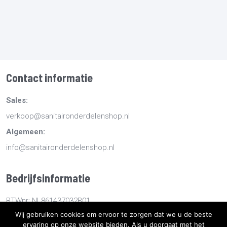
Contact informatie
Sales:
verkoop@sanitaironderdelenshop.nl
Algemeen:
info@sanitaironderdelenshop.nl
Bedrijfsinformatie
BTWnr: NL861437032B01
Wij gebruiken cookies om ervoor te zorgen dat we u de beste
KvKnr: 78527112
ervaring op onze website bieden. Als u doorgaat met het