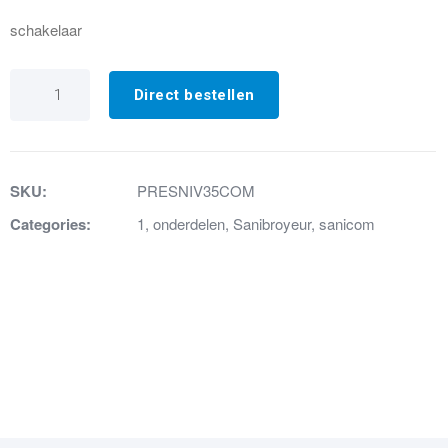
schakelaar
35.
Niveauschakelaar+
Direct bestellen
microschakelaar
COM
aantal
SKU:
PRESNIV35COM
Categories:
1
,
onderdelen
,
Sanibroyeur
,
sanicom