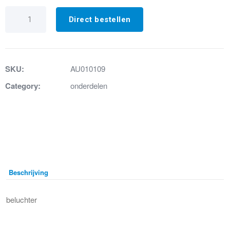
26.
Doorvoer
Direct bestellen
beluchter
CM1/R2
aantal
SKU:
AU010109
Category:
onderdelen
Beschrijving
beluchter