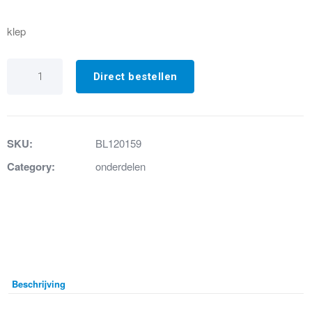
klep
25.
Terugslagklep
Direct bestellen
beluchter
Silence
aantal
SKU:
BL120159
Category:
onderdelen
Beschrijving