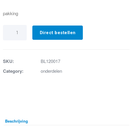
pakking
18.
Packing
Direct bestellen
pompvoet
Sanicom/
Cubic
aantal
SKU:
BL120017
Category:
onderdelen
Beschrijving