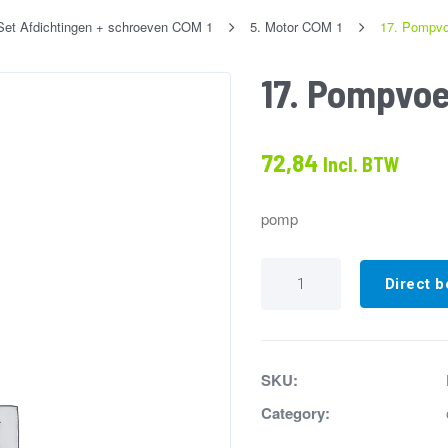
Set Afdichtingen + schroeven COM 1
5. Motor COM 1
17. Pompvo
17. Pompvo
72,84
Incl. BTW
pomp
17.
Pompvoet
Direct b
Sanicom/
Cubic
R2
aantal
SKU:
Category: