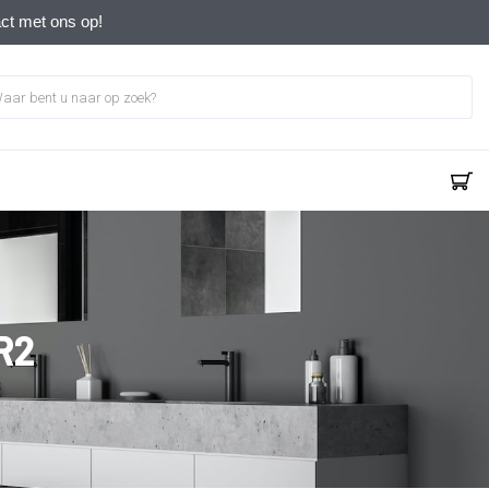
act met ons op!
R2