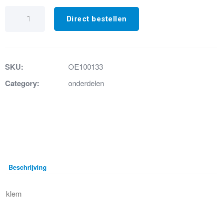
16.
Knijpklem
Direct bestellen
48.5
aantal
SKU:
OE100133
Category:
onderdelen
Beschrijving
klem