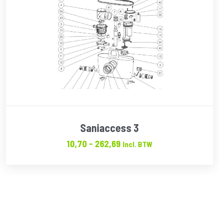
Saniaccess 3
Prijsklasse:
10,70
-
262,69
Incl. BTW
€10.70
tot
€262.69