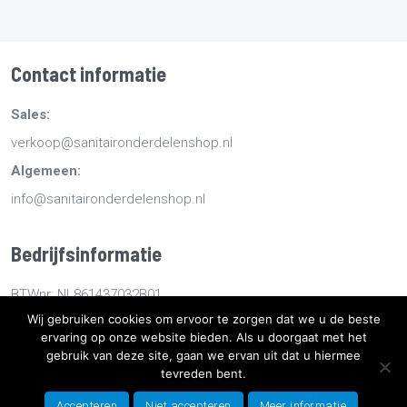
Contact informatie
Sales:
verkoop@sanitaironderdelenshop.nl
Algemeen:
info@sanitaironderdelenshop.nl
Bedrijfsinformatie
BTWnr: NL861437032B01
Wij gebruiken cookies om ervoor te zorgen dat we u de beste
KvKnr: 78527112
ervaring op onze website bieden. Als u doorgaat met het
gebruik van deze site, gaan we ervan uit dat u hiermee
tevreden bent.
Copyright
2026
Sanitaironderdelenshop.nl
-
Retourneren -
Bestellen en bezorgen -
Algemene voorwaarden
-
Sitemap
-
Accepteren
Niet accepteren
Meer informatie