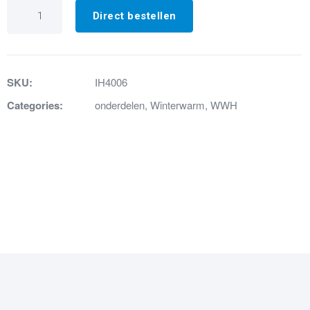
IH4006
element
Direct bestellen
16/3
WWH
245
aantal
SKU:
IH4006
Categories:
onderdelen
,
Winterwarm
,
WWH