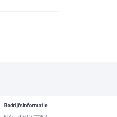
Bedrijfsinformatie
BTWnr: NL861437032B01