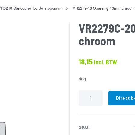
VR5246 Cartouche tbv de stopkraan
VR2279-16 Spanring 16mm chroom
VR2279C-20
chroom
18,15
Incl. BTW
ring
VR2279C-
20
Direct b
Spanring
8mm
geborsteld
chroom
aantal
SKU: