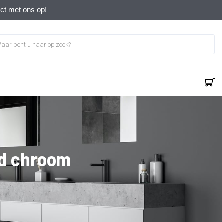
act met ons op!
d chroom