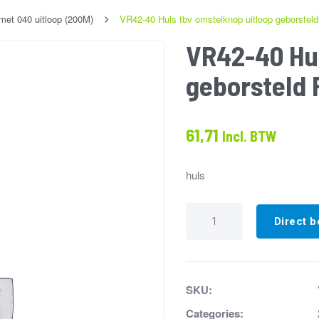
met 040 uitloop (200M)
VR42-40 Huls tbv omstelknop uitloop geborstel
VR42-40 Hul
geborsteld
61,71
Incl. BTW
huls
VR42-
40
Direct b
Huls
tbv
omstelknop
uitloop
geborsteld
SKU:
RVS
aantal
Categories: