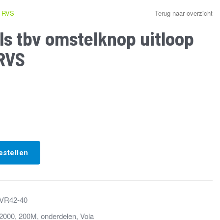
d RVS
Terug naar overzicht
s tbv omstelknop uitloop
 RVS
estellen
VR42-40
2000
,
200M
,
onderdelen
,
Vola