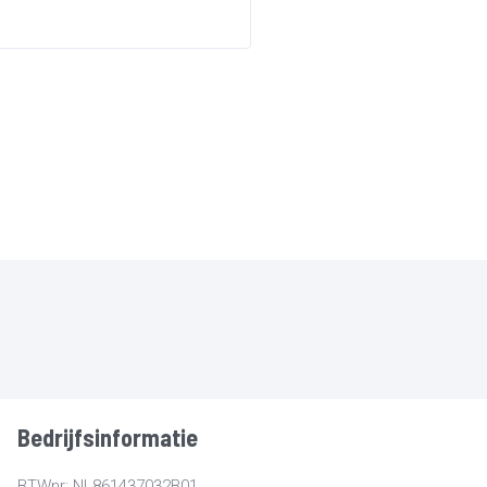
Bedrijfsinformatie
BTWnr: NL861437032B01