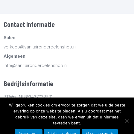
Contact informatie
Sales:
verkoop@sanitaironderdelenshop.nl
Algemeen:
info@sanitaironderdelenshop.nl
Bedrijfsinformatie
BTWnr: NL861437032B01
Wij gebruiken cookies om ervoor te zorgen dat we u de beste
KvKnr: 78527112
ervaring op onze website bieden. Als u doorgaat met het
gebruik van deze site, gaan we ervan uit dat u hiermee
tevreden bent.
Copyright
2026
Sanitaironderdelenshop.nl
-
Retourneren -
Bestellen en bezorgen -
Algemene voorwaarden
-
Sitemap
-
Accepteren
Niet accepteren
Meer informatie