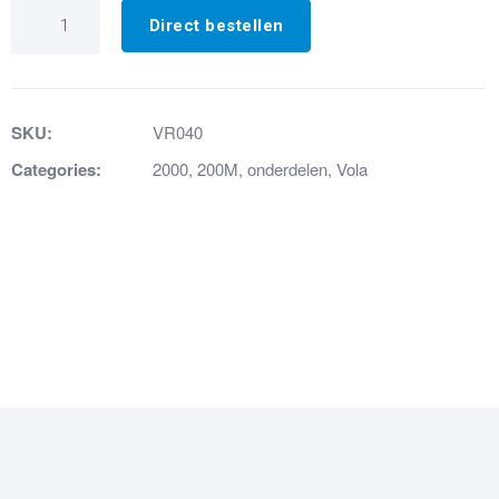
VR040
Serviceset
Direct bestellen
040
aantal
SKU:
VR040
Categories:
2000
,
200M
,
onderdelen
,
Vola