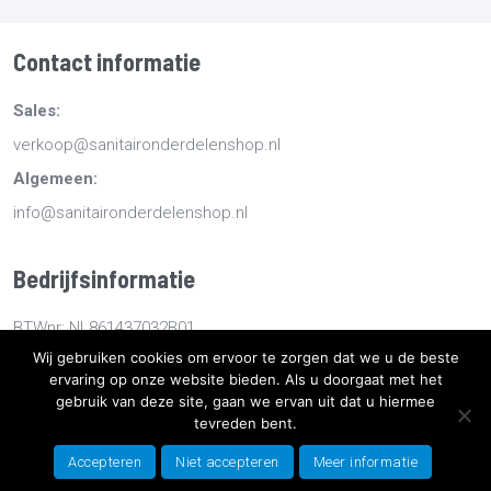
Contact informatie
Sales:
verkoop@sanitaironderdelenshop.nl
Algemeen:
info@sanitaironderdelenshop.nl
Bedrijfsinformatie
BTWnr: NL861437032B01
Wij gebruiken cookies om ervoor te zorgen dat we u de beste
KvKnr: 78527112
ervaring op onze website bieden. Als u doorgaat met het
gebruik van deze site, gaan we ervan uit dat u hiermee
Copyright
2026
Sanitaironderdelenshop.nl
-
Retourneren -
tevreden bent.
Bestellen en bezorgen -
Algemene voorwaarden
-
Sitemap
-
Accepteren
Niet accepteren
Meer informatie
Privacyverklaring
- Ontwikkeld door Best4u Group B.V.