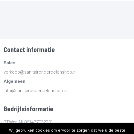
Contact informatie
Sales:
verkoop@sanitaironderdelenshop.nl
Algemeen:
info@sanitaironderdelenshop.nl
Bedrijfsinformatie
BTWnr: NL861437032B01
Wij gebruiken cookies om ervoor te zorgen dat we u de beste
KvKnr: 78527112