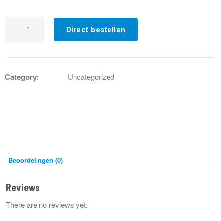
VR512-
40
Direct bestellen
Rozet
Ø60
mm,
gat
Ø38mm
Category:
Uncategorized
geborsteld
RVS
aantal
Beoordelingen (0)
Reviews
There are no reviews yet.