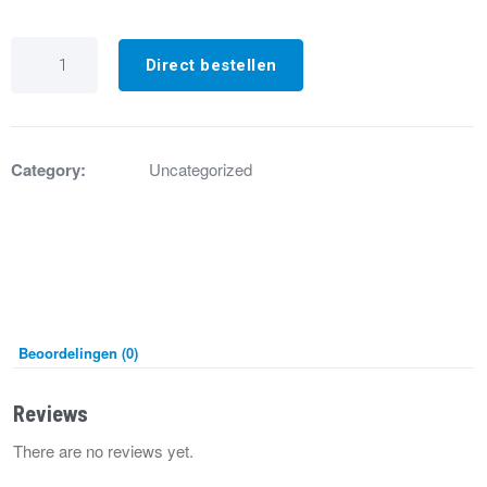
VR2626
Adapter
Direct bestellen
tbv
gebruik
netspanning
aantal
Category:
Uncategorized
Beoordelingen (0)
Reviews
There are no reviews yet.