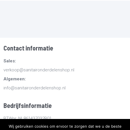
Contact informatie
Sales:
verkoop@sanitaironderdelenshop.nl
Algemeen:
info@sanitaironderdelenshop.nl
Bedrijfsinformatie
BTWnr: NL861437032B01
Wij gebruiken cookies om ervoor te zorgen dat we u de beste
KvKnr: 78527112