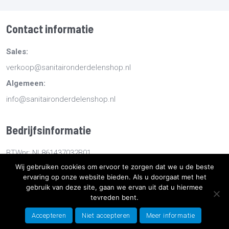
Contact informatie
Sales:
verkoop@sanitaironderdelenshop.nl
Algemeen:
info@sanitaironderdelenshop.nl
Bedrijfsinformatie
BTWnr: NL861437032B01
Wij gebruiken cookies om ervoor te zorgen dat we u de beste
KvKnr: 78527112
ervaring op onze website bieden. Als u doorgaat met het
gebruik van deze site, gaan we ervan uit dat u hiermee
Copyright
2026
Sanitaironderdelenshop.nl
-
Retourneren -
tevreden bent.
Bestellen en bezorgen -
Algemene voorwaarden
-
Sitemap
-
Accepteren
Niet accepteren
Meer informatie
Privacyverklaring
- Ontwikkeld door Best4u Group B.V.