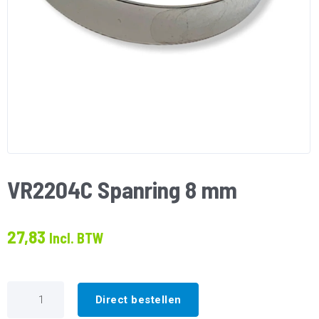
VR2204C Spanring 8 mm
27,83
Incl. BTW
VR2204C
Spanring
Direct bestellen
8