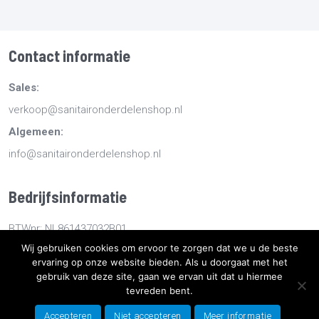
Contact informatie
Sales:
verkoop@sanitaironderdelenshop.nl
Algemeen:
info@sanitaironderdelenshop.nl
Bedrijfsinformatie
BTWnr: NL861437032B01
Wij gebruiken cookies om ervoor te zorgen dat we u de beste
KvKnr: 78527112
ervaring op onze website bieden. Als u doorgaat met het
gebruik van deze site, gaan we ervan uit dat u hiermee
Copyright
2026
Sanitaironderdelenshop.nl
-
Retourneren -
tevreden bent.
Bestellen en bezorgen -
Algemene voorwaarden
-
Sitemap
-
Accepteren
Niet accepteren
Meer informatie
Privacyverklaring
- Ontwikkeld door Best4u Group B.V.