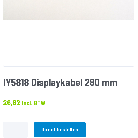
IY5818 Displaykabel 280 mm
26,62
Incl. BTW
IY5818
Displaykabel
Direct bestellen
280