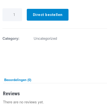
IX5461
Adapter
Direct bestellen
sifon-
condensafvoerpomp
ø40/
ø21
aantal
Category:
Uncategorized
Beoordelingen (0)
Reviews
There are no reviews yet.