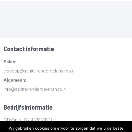
Contact informatie
Sales:
verkoop@sanitaironderdelenshop.nl
Algemeen:
info@sanitaironderdelenshop.nl
Bedrijfsinformatie
BTWnr: NL861437032B01
Wij gebruiken cookies om ervoor te zorgen dat we u de beste
KvKnr: 78527112