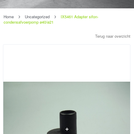
Home
Uncategorized
IX5461 Adapter sifon-
condensafvoerpomp ø40/ø21
Terug naar overzicht