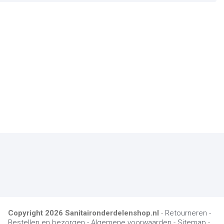
Copyright
2026
Sanitaironderdelenshop.nl
-
Retourneren -
Bestellen en bezorgen -
Algemene voorwaarden
-
Sitemap
-