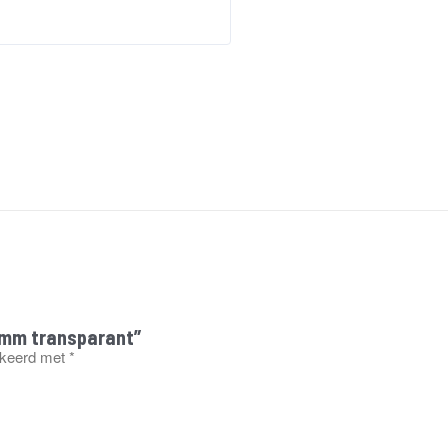
00mm transparant”
rkeerd met
*