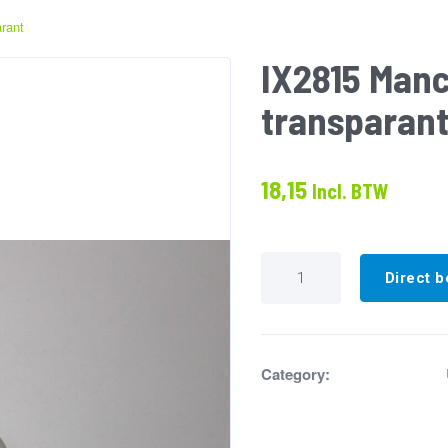
rant
IX2815 Man
transparan
18,15
Incl. BTW
IX2815
Manchet
Direct b
siliconen
100mm
transparant
aantal
Category: