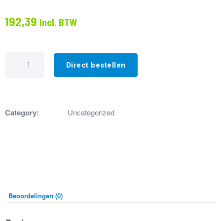
192,39
Incl. BTW
IP694128
Slang
Direct bestellen
Gas
3/4"
Lengte
2000mm
Compleet
Category:
Uncategorized
met
koppelingen
aantal
Beoordelingen (0)