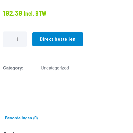
192,39
Incl. BTW
IP694128
Slang
Direct bestellen
Gas
3/4"
Lengte
2000mm
Compleet
Category:
Uncategorized
met
koppelingen
aantal
Beoordelingen (0)