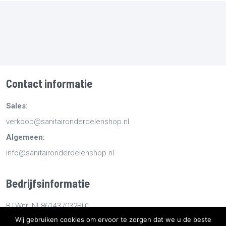
Contact informatie
Sales:
verkoop@sanitaironderdelenshop.nl
Algemeen:
info@sanitaironderdelenshop.nl
Bedrijfsinformatie
BTWnr: NL861437032B01
Wij gebruiken cookies om ervoor te zorgen dat we u de beste
KvKnr: 78527112