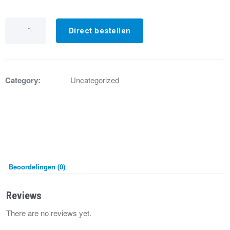
IP4823
Condensator
Direct bestellen
Simel
motor
25uF
Klasse2
aantal
Category:
Uncategorized
Beoordelingen (0)
Reviews
There are no reviews yet.