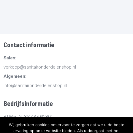
Contact informatie
Sales:
verkoop@sanitaironderdelenshop.nl
Algemeen:
info@sanitaironderdelenshop.nl
Bedrijfsinformatie
BTWnr: NL861437032B01
Wij gebruiken cookies om ervoor te zorgen dat we u de beste
KvKnr: 78527112
ervaring op onze website bieden. Als u doorgaat met het