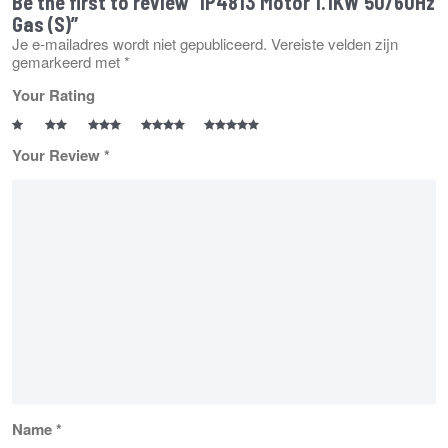
Be the first to review “IP4813 Motor 1.1KW 50/60Hz
Gas (S)”
Je e-mailadres wordt niet gepubliceerd.
Vereiste velden zijn
gemarkeerd met
*
Your Rating
Your Review
*
Name
*