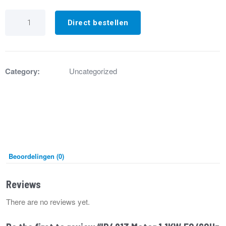
IP4813
Motor
Direct bestellen
1.1KW
50/60Hz
Gas
(S)
aantal
Category:
Uncategorized
Beoordelingen (0)
Reviews
There are no reviews yet.