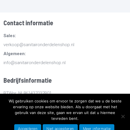
Contact informatie
Sales:
verkoop@sanitaironderdelenshop.nl
Algemeen:
info@sanitaironderdelenshop.nl
Bedrijfsinformatie
BTWnr: NL861437032B01
Wij gebruiken cookies om ervoor te zorgen dat we u de beste
KvKnr: 78527112
ervaring op onze website bieden. Als u doorgaat met het
gebruik van deze site, gaan we ervan uit dat u hiermee
Copyright
2026
Sanitaironderdelenshop.nl
-
Retourneren -
tevreden bent.
Bestellen en bezorgen -
Algemene voorwaarden
-
Sitemap
-
Accepteren
Niet accepteren
Meer informatie
Privacyverklaring
- Ontwikkeld door Best4u Group B.V.