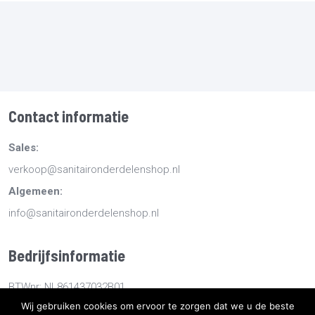
Contact informatie
Sales:
verkoop@sanitaironderdelenshop.nl
Algemeen:
info@sanitaironderdelenshop.nl
Bedrijfsinformatie
BTWnr: NL861437032B01
Wij gebruiken cookies om ervoor te zorgen dat we u de beste
KvKnr: 78527112