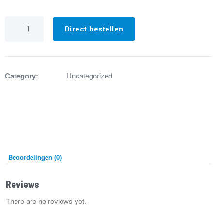
IP200718
Spoel
Direct bestellen
EV1
822
Nova
230V
50Hz
Category:
Uncategorized
aantal
Beoordelingen (0)
Reviews
There are no reviews yet.