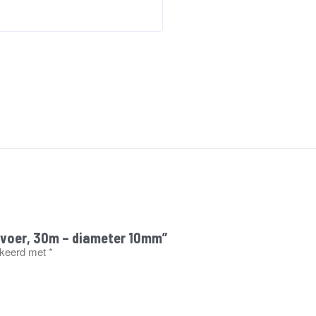
afvoer, 30m – diameter 10mm”
rkeerd met
*