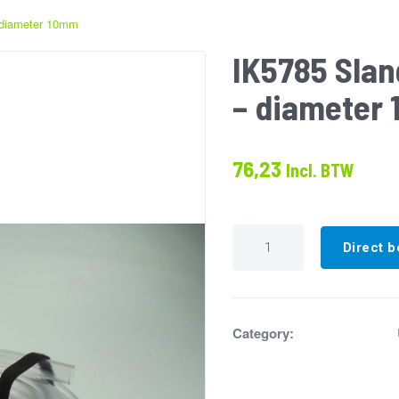
 diameter 10mm
IK5785 Slan
– diameter
76,23
Incl. BTW
IK5785
Slang
Direct b
voor
condensafvoer,
30m
-
diameter
Category:
10mm
aantal