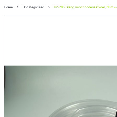
Home
Uncategorized
IK5785 Slang voor condensafvoer, 30m -