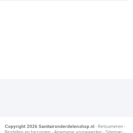
Copyright
2026
Sanitaironderdelenshop.nl
-
Retourneren -
Bestellen en bezorgen -
Algemene voorwaarden
-
Sitemap
-