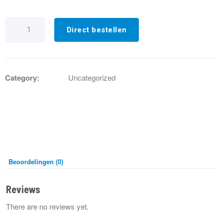
IK5228
Omron
Direct bestellen
Relais
24VAC
G2R-
1
/
Category:
Uncategorized
SN
aantal
Beoordelingen (0)
Reviews
There are no reviews yet.