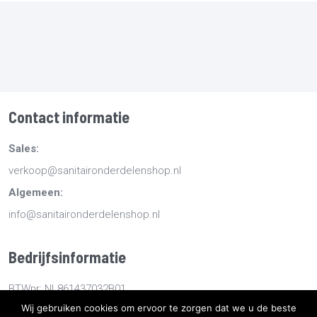
Contact informatie
Sales:
verkoop@sanitaironderdelenshop.nl
Algemeen:
info@sanitaironderdelenshop.nl
Bedrijfsinformatie
BTWnr: NL861437032B01
Wij gebruiken cookies om ervoor te zorgen dat we u de beste
KvKnr: 78527112