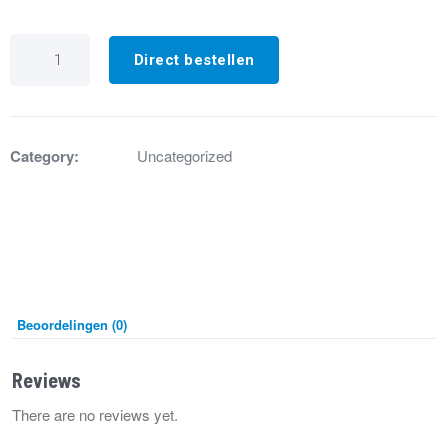
IK3996
Drukschakelaar
Direct bestellen
Huba
1020B,
75Pa
aantal
Category:
Uncategorized
Beoordelingen (0)
Reviews
There are no reviews yet.