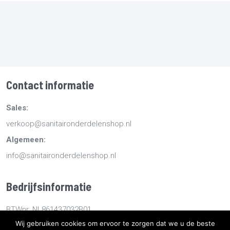
Contact informatie
Sales:
verkoop@sanitaironderdelenshop.nl
Algemeen:
info@sanitaironderdelenshop.nl
Bedrijfsinformatie
BTWnr: NL861437032B01
Wij gebruiken cookies om ervoor te zorgen dat we u de beste
KvKnr: 78527112