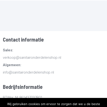
Contact informatie
Sales:
verkoop@sanitaironderdelenshop.nl
Algemeen:
info@sanitaironderdelenshop.nl
Bedrijfsinformatie
BTWnr: NL861437032B01
Wij gebruiken cookies om ervoor te zorgen dat we u de beste
KvKnr: 78527112