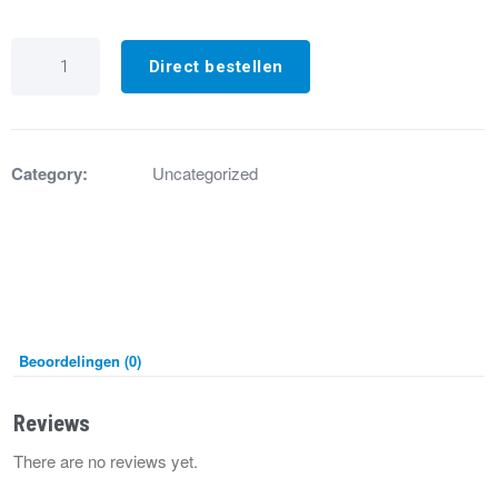
IB3911
Drukschakelaar
Direct bestellen
Huba
605.99C25
175/160
Pa
aantal
Category:
Uncategorized
Beoordelingen (0)
Reviews
There are no reviews yet.