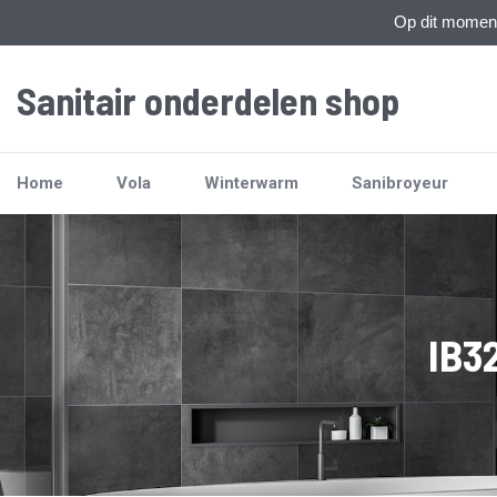
Op dit moment 
Sanitair onderdelen shop
Home
Vola
Winterwarm
Sanibroyeur
IB32