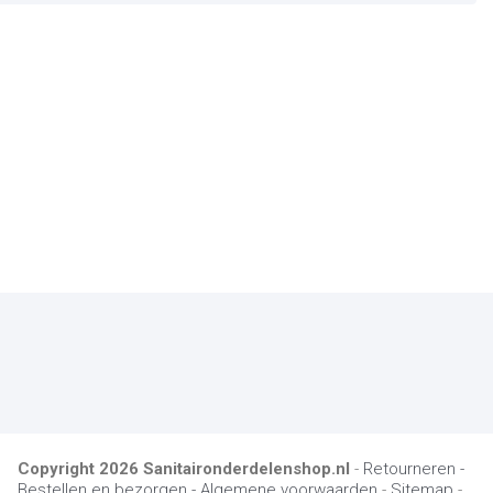
Copyright
2026
Sanitaironderdelenshop.nl
-
Retourneren -
Bestellen en bezorgen -
Algemene voorwaarden
-
Sitemap
-