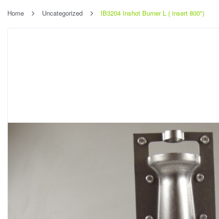
Home
Uncategorized
IB3204 Inshot Burner L ( insert 800")