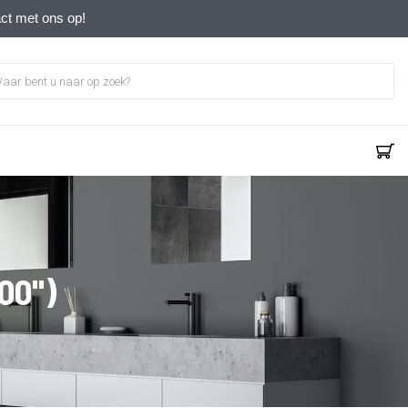
act met ons op!
800")