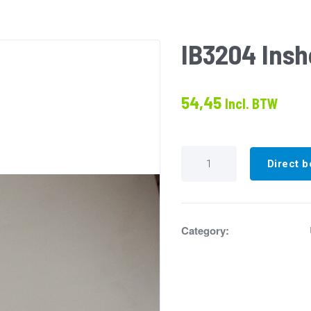
IB3204 Insho
54,45
Incl. BTW
IB3204
Inshot
Direct b
Burner
L
(
insert
800")
Category:
aantal