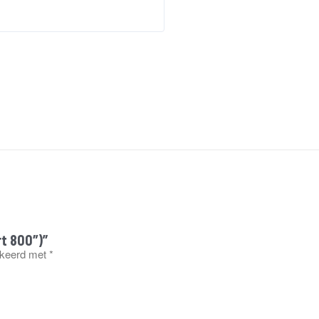
rt 800″)”
rkeerd met
*