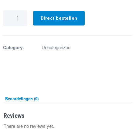
GY5901
Branderautomaat
Direct bestellen
966
XR/HR/TR/DXC/DXE/DXA/DHX
aantal
Category:
Uncategorized
Beoordelingen (0)
Reviews
There are no reviews yet.