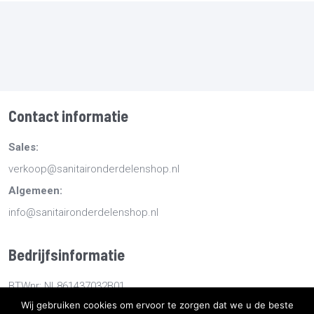
Contact informatie
Sales:
verkoop@sanitaironderdelenshop.nl
Algemeen:
info@sanitaironderdelenshop.nl
Bedrijfsinformatie
BTWnr: NL861437032B01
Wij gebruiken cookies om ervoor te zorgen dat we u de beste
KvKnr: 78527112