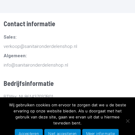
Contact informatie
Sales:
verkoop@sanitaironderdelenshop.nl
Algemeen:
info@sanitaironderdelenshop.nl
Bedrijfsinformatie
BTWnr: NL861437032B01
Wij gebruiken cookies om ervoor te zorgen dat we u de beste
KvKnr: 78527112
ervaring op onze website bieden. Als u doorgaat met het
gebruik van deze site, gaan we ervan uit dat u hiermee
Copyright
2026
Sanitaironderdelenshop.nl
-
Retourneren -
tevreden bent.
Bestellen en bezorgen -
Algemene voorwaarden
-
Sitemap
-
Accepteren
Niet accepteren
Meer informatie
Privacyverklaring
- Ontwikkeld door Best4u Group B.V.