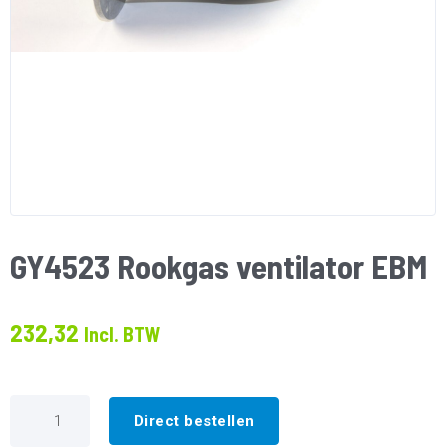
GY4523 Rookgas ventilator EBM
232,32
Incl. BTW
GY4523
Rookgas
Direct bestellen
ventilator