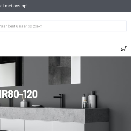
act met ons op!
HR80-120