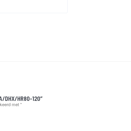
DXA/DHX/HR80-120”
rkeerd met
*