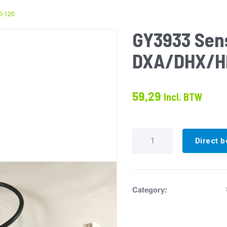
0-120
GY3933 Sen
DXA/DHX/H
59,29
Incl. BTW
GY3933
Sensor
Direct b
wisselaar
DXA/DHX/HR80-
120
aantal
Category: