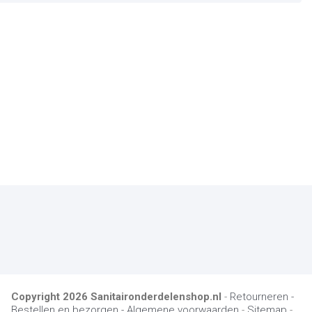
Copyright
2026
Sanitaironderdelenshop.nl
-
Retourneren -
Bestellen en bezorgen -
Algemene voorwaarden
-
Sitemap
-