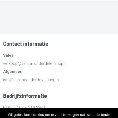
Contact informatie
Sales:
verkoop@sanitaironderdelenshop.nl
Algemeen:
info@sanitaironderdelenshop.nl
Bedrijfsinformatie
BTWnr: NL861437032B01
Wij gebruiken cookies om ervoor te zorgen dat we u de beste
KvKnr: 78527112