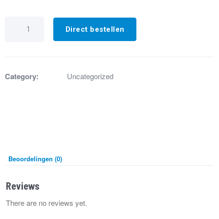
GY3002
Gasklep
Direct bestellen
822
Novamix
High
Capacity
aantal
Category:
Uncategorized
Beoordelingen (0)
Reviews
There are no reviews yet.