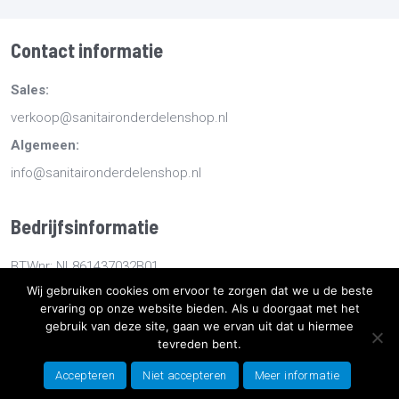
Contact informatie
Sales:
verkoop@sanitaironderdelenshop.nl
Algemeen:
info@sanitaironderdelenshop.nl
Bedrijfsinformatie
BTWnr: NL861437032B01
Wij gebruiken cookies om ervoor te zorgen dat we u de beste
KvKnr: 78527112
ervaring op onze website bieden. Als u doorgaat met het
gebruik van deze site, gaan we ervan uit dat u hiermee
Copyright
2026
Sanitaironderdelenshop.nl
-
Retourneren -
tevreden bent.
Bestellen en bezorgen -
Algemene voorwaarden
-
Sitemap
-
Accepteren
Niet accepteren
Meer informatie
Privacyverklaring
- Ontwikkeld door Best4u Group B.V.