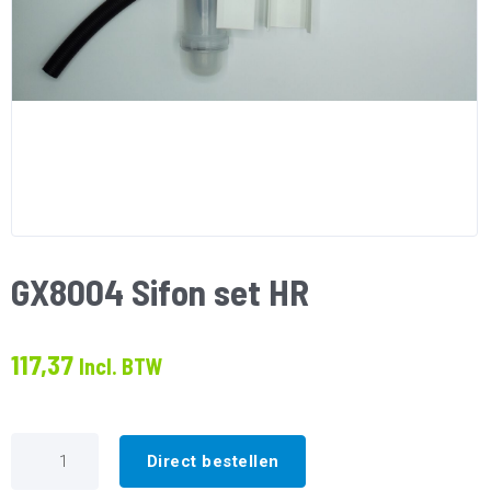
GX8004 Sifon set HR
117,37
Incl. BTW
GX8004
Sifon
Direct bestellen
set